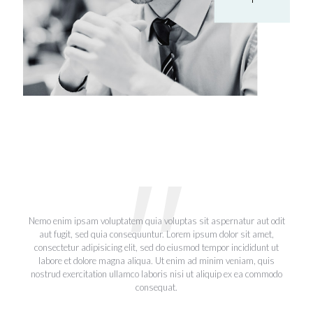
Nemo enim ipsam voluptatem quia voluptas sit aspernatur aut odit
aut fugit, sed quia consequuntur. Lorem ipsum dolor sit amet,
consectetur adipisicing elit, sed do eiusmod tempor incididunt ut
labore et dolore magna aliqua. Ut enim ad minim veniam, quis
nostrud exercitation ullamco laboris nisi ut aliquip ex ea commodo
consequat.